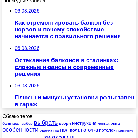
Последние записи
06.08.2026
Как отремонтировать балкон без
нервов и почему спокойствие
начинается с правильного решения
06.08.2026
Остекление балконов в сталинках:
сложные нюансы и современные
решения
06.08.2026
Плюсы и минусы установки рольставен
в гараж
Облако тегов
выбрать
инструкция
бани
двери
окна
виды
выбор
монтаж
особенности
пол
пола
потолка
потолок
отделка
под
правильно