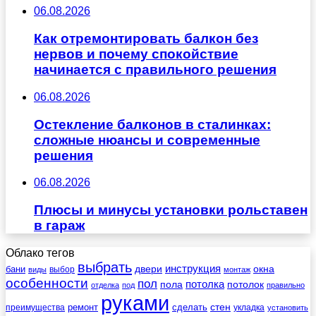
06.08.2026
Как отремонтировать балкон без
нервов и почему спокойствие
начинается с правильного решения
06.08.2026
Остекление балконов в сталинках:
сложные нюансы и современные
решения
06.08.2026
Плюсы и минусы установки рольставен
в гараж
Облако тегов
выбрать
инструкция
бани
двери
окна
виды
выбор
монтаж
особенности
пол
пола
потолка
потолок
отделка
под
правильно
руками
стен
ремонт
сделать
преимущества
укладка
установить