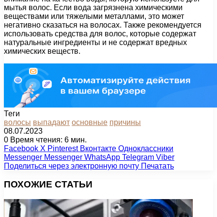
мытья волос. Если вода загрязнена химическими
веществами или тяжелыми металлами, это может
негативно сказаться на волосах. Также рекомендуется
использовать средства для волос, которые содержат
натуральные ингредиенты и не содержат вредных
химических веществ.
Теги
волосы
выпадают
основные
причины
08.07.2023
0
Время чтения: 6 мин.
Facebook
X
Pinterest
Вконтакте
Одноклассники
Messenger
Messenger
WhatsApp
Telegram
Viber
Поделиться через электронную почту
Печатать
ПОХОЖИЕ СТАТЬИ