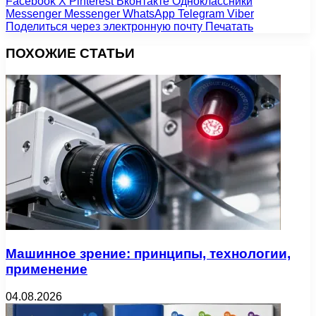
Facebook
X
Pinterest
Вконтакте
Одноклассники
Messenger
Messenger
WhatsApp
Telegram
Viber
Поделиться через электронную почту
Печатать
ПОХОЖИЕ СТАТЬИ
Машинное зрение: принципы, технологии,
применение
04.08.2026