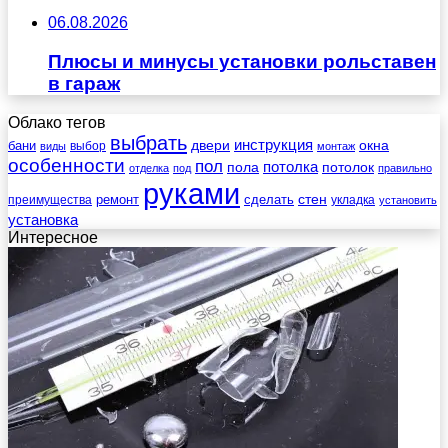
06.08.2026
Плюсы и минусы установки рольставен
в гараж
Облако тегов
выбрать
инструкция
бани
двери
окна
виды
выбор
монтаж
особенности
пол
пола
потолка
потолок
отделка
под
правильно
руками
стен
ремонт
сделать
преимущества
укладка
установить
установка
Интересное