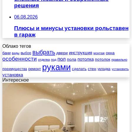
решения
06.08.2026
Плюсы и минусы установки рольставен
в гараж
Облако тегов
выбрать
инструкция
бани
двери
окна
виды
выбор
монтаж
особенности
пол
пола
потолка
потолок
отделка
под
правильно
руками
стен
ремонт
сделать
преимущества
укладка
установить
установка
Интересное