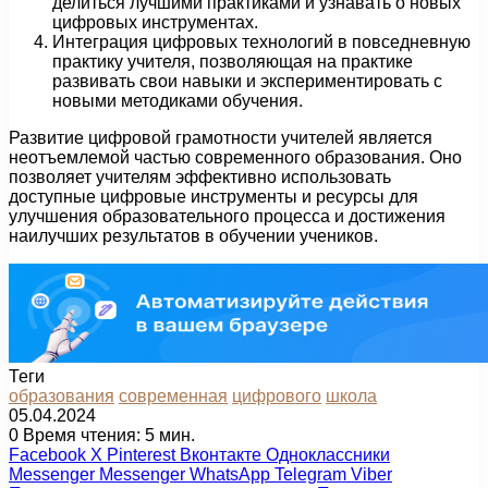
делиться лучшими практиками и узнавать о новых
цифровых инструментах.
Интеграция цифровых технологий в повседневную
практику учителя, позволяющая на практике
развивать свои навыки и экспериментировать с
новыми методиками обучения.
Развитие цифровой грамотности учителей является
неотъемлемой частью современного образования. Оно
позволяет учителям эффективно использовать
доступные цифровые инструменты и ресурсы для
улучшения образовательного процесса и достижения
наилучших результатов в обучении учеников.
Теги
образования
современная
цифрового
школа
05.04.2024
0
Время чтения: 5 мин.
Facebook
X
Pinterest
Вконтакте
Одноклассники
Messenger
Messenger
WhatsApp
Telegram
Viber