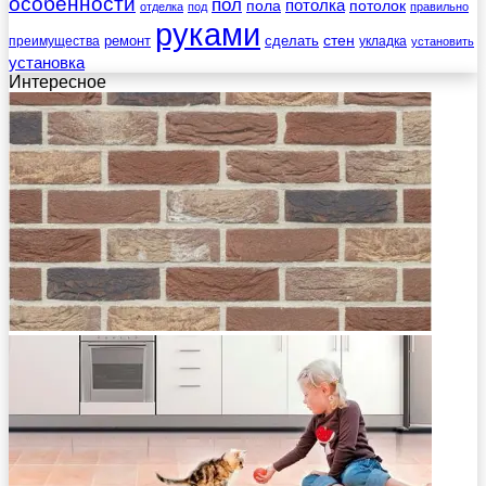
особенности
пол
пола
потолка
потолок
отделка
под
правильно
руками
стен
ремонт
сделать
преимущества
укладка
установить
установка
Интересное