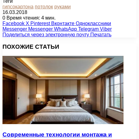
Теги
гипсокартона
потолок
руками
16.03.2018
0
Время чтения: 4 мин.
Facebook
X
Pinterest
Вконтакте
Одноклассники
Messenger
Messenger
WhatsApp
Telegram
Viber
Поделиться через электронную почту
Печатать
ПОХОЖИЕ СТАТЬИ
Современные технологии монтажа и