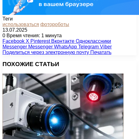
Теги
использоваться
фотороботы
13.07.2025
0
Время чтения: 1 минута
Facebook
X
Pinterest
Вконтакте
Одноклассники
Messenger
Messenger
WhatsApp
Telegram
Viber
Поделиться через электронную почту
Печатать
ПОХОЖИЕ СТАТЬИ