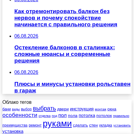
Как отремонтировать балкон без
нервов и почему спокойствие
начинается с правильного решения
06.08.2026
Остекление балконов в сталинках:
сложные нюансы и современные
решения
06.08.2026
Плюсы и минусы установки рольставен
в гараж
Облако тегов
выбрать
инструкция
бани
двери
окна
виды
выбор
монтаж
особенности
пол
пола
потолка
потолок
отделка
под
правильно
руками
стен
ремонт
сделать
преимущества
укладка
установить
установка