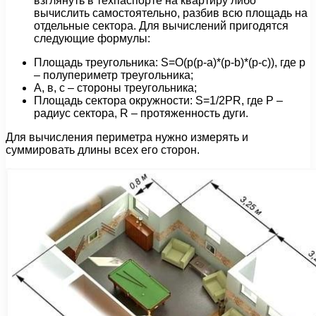
взглянуть в техпаспорте на квартиру либо
вычислить самостоятельно, разбив всю площадь на
отдельные сектора. Для вычислений пригодятся
следующие формулы:
Площадь треугольника: S=O(p(p-a)*(p-b)*(p-c)), где p
– полупериметр треугольника;
A, в, с – стороны треугольника;
Площадь сектора окружности: S=1/2PR, где Р –
радиус сектора, R – протяженность дуги.
Для вычисления периметра нужно измерять и
суммировать длины всех его сторон.