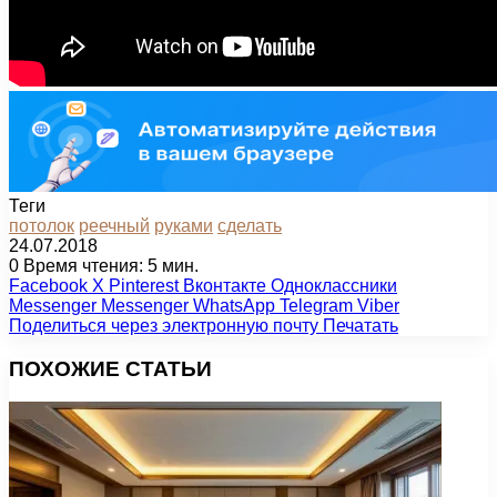
Теги
потолок
реечный
руками
сделать
24.07.2018
0
Время чтения: 5 мин.
Facebook
X
Pinterest
Вконтакте
Одноклассники
Messenger
Messenger
WhatsApp
Telegram
Viber
Поделиться через электронную почту
Печатать
ПОХОЖИЕ СТАТЬИ