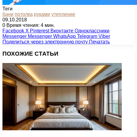
Теги
бани
потолка
руками
утепление
09.10.2018
0
Время чтения: 4 мин.
Facebook
X
Pinterest
Вконтакте
Одноклассники
Messenger
Messenger
WhatsApp
Telegram
Viber
Поделиться через электронную почту
Печатать
ПОХОЖИЕ СТАТЬИ