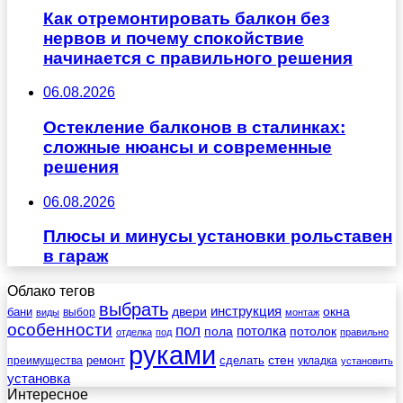
Как отремонтировать балкон без
нервов и почему спокойствие
начинается с правильного решения
06.08.2026
Остекление балконов в сталинках:
сложные нюансы и современные
решения
06.08.2026
Плюсы и минусы установки рольставен
в гараж
Облако тегов
выбрать
инструкция
бани
двери
окна
виды
выбор
монтаж
особенности
пол
пола
потолка
потолок
отделка
под
правильно
руками
стен
ремонт
сделать
преимущества
укладка
установить
установка
Интересное