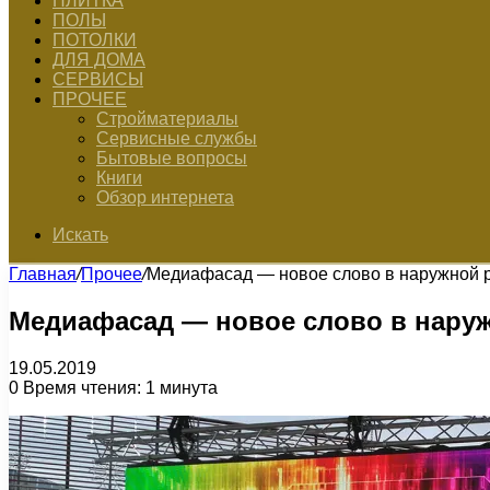
ПЛИТКА
ПОЛЫ
ПОТОЛКИ
ДЛЯ ДОМА
СЕРВИСЫ
ПРОЧЕЕ
Стройматериалы
Сервисные службы
Бытовые вопросы
Книги
Обзор интернета
Искать
Главная
/
Прочее
/
Медиафасад — новое слово в наружной 
Медиафасад — новое слово в нару
19.05.2019
0
Время чтения: 1 минута