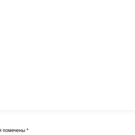
я помечены
*