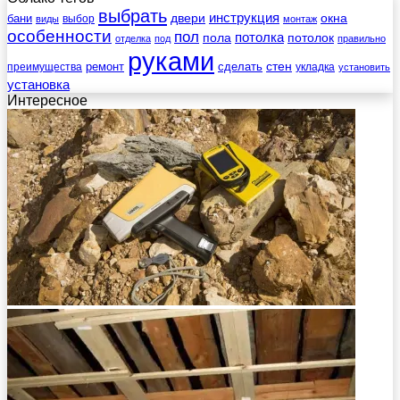
выбрать
инструкция
бани
двери
окна
виды
выбор
монтаж
особенности
пол
пола
потолка
потолок
отделка
под
правильно
руками
стен
ремонт
сделать
преимущества
укладка
установить
установка
Интересное