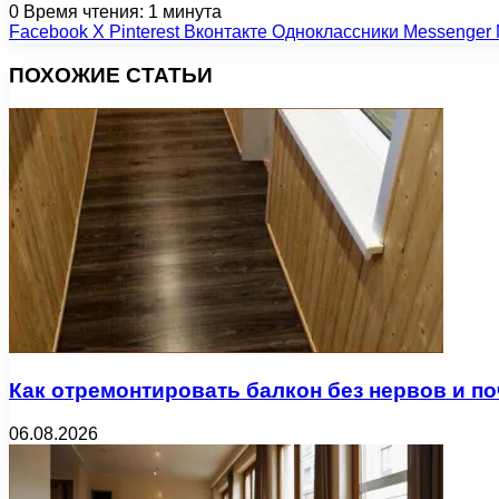
0
Время чтения: 1 минута
Facebook
X
Pinterest
Вконтакте
Одноклассники
Messenger
ПОХОЖИЕ СТАТЬИ
Как отремонтировать балкон без нервов и п
06.08.2026