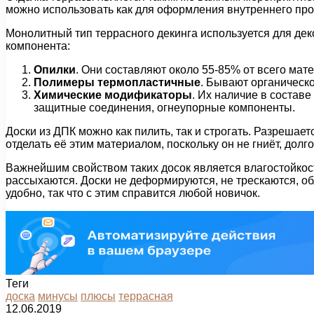
можно использовать как для оформления внутреннего прос
Монолитный тип террасного декинга используется для дек
компонента:
Опилки
. Они составляют около 55-85% от всего мат
Полимеры термопластичные
. Бывают органическо
Химические модификаторы
. Их наличие в состав
защитные соединения, огнеупорные компоненты.
Доски из ДПК можно как пилить, так и строгать. Разрешае
отделать её этим материалом, поскольку он не гниёт, дол
Важнейшим свойством таких досок является влагостойкость
рассыхаются. Доски не деформируются, не трескаются, о
удобно, так что с этим справится любой новичок.
Теги
доска
минусы
плюсы
террасная
12.06.2019