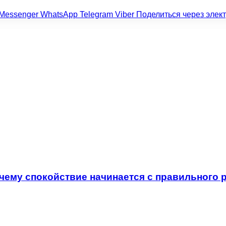
Messenger
WhatsApp
Telegram
Viber
Поделиться через элек
очему спокойствие начинается с правильного 