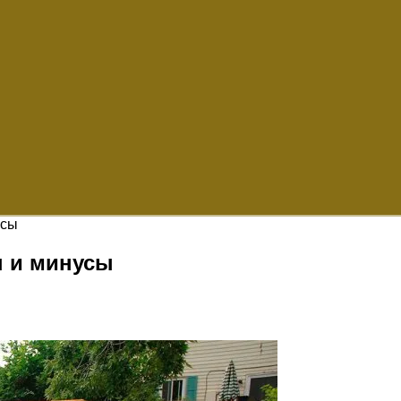
усы
ы и минусы