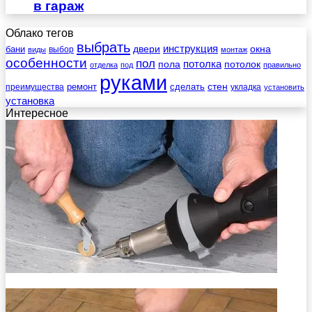
в гараж
Облако тегов
выбрать
инструкция
бани
двери
окна
виды
выбор
монтаж
особенности
пол
пола
потолка
потолок
отделка
под
правильно
руками
стен
ремонт
сделать
преимущества
укладка
установить
установка
Интересное