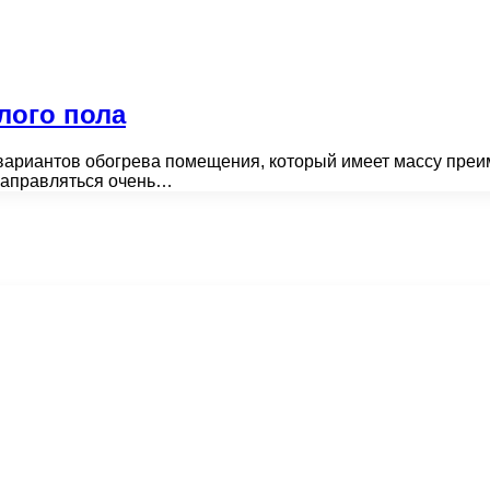
лого пола
вариантов обогрева помещения, который имеет массу преим
направляться очень…