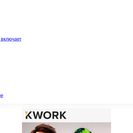
 включает
ие