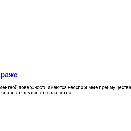
араже
ментной поверхности имеются неоспоримые преимущества в
бованного земляного пола, но по…