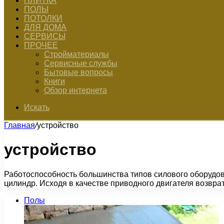
ПЛИТКА
ПОЛЫ
ПОТОЛКИ
ДЛЯ ДОМА
СЕРВИСЫ
ПРОЧЕЕ
Стройматериалы
Сервисные службы
Бытовые вопросы
Книги
Обзор интернета
Искать
Главная
/
устройство
устройство
Работоспособность большинства типов силового оборудов
цилиндр. Исходя в качестве приводного двигателя возвра
Полы