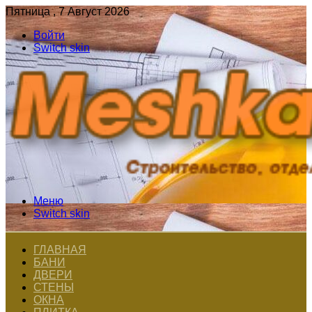
Пятница , 7 Август 2026
Войти
Switch skin
Меню
Switch skin
ГЛАВНАЯ
БАНИ
ДВЕРИ
СТЕНЫ
ОКНА