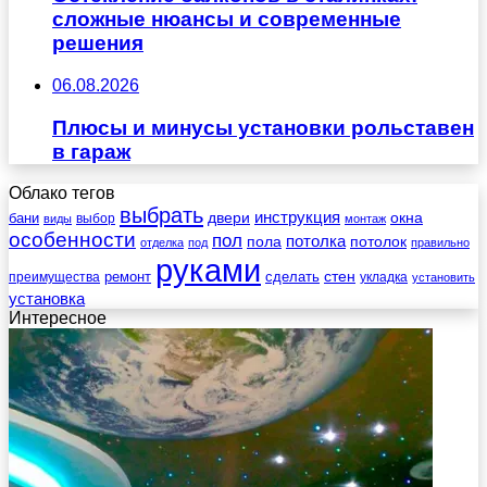
сложные нюансы и современные
решения
06.08.2026
Плюсы и минусы установки рольставен
в гараж
Облако тегов
выбрать
инструкция
бани
двери
окна
виды
выбор
монтаж
особенности
пол
пола
потолка
потолок
отделка
под
правильно
руками
стен
ремонт
сделать
преимущества
укладка
установить
установка
Интересное