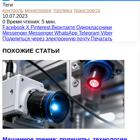
Теги
контроль
мониторинг
топлива
транспорта
10.07.2023
0
Время чтения: 5 мин.
Facebook
X
Pinterest
Вконтакте
Одноклассники
Messenger
Messenger
WhatsApp
Telegram
Viber
Поделиться через электронную почту
Печатать
ПОХОЖИЕ СТАТЬИ
Машинное зрение: принципы, технологии,