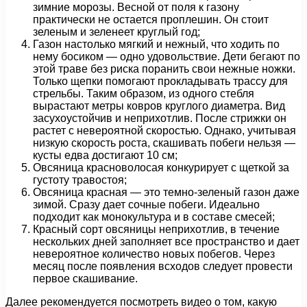
зимние морозы. Весной от поля к газону
практически не остается проплешин. Он стоит
зеленым и зеленеет круглый год;
Газон настолько мягкий и нежный, что ходить по
нему босиком — одно удовольствие. Дети бегают по
этой траве без риска поранить свои нежные ножки.
Только щепки помогают прокладывать трассу для
стрельбы. Таким образом, из одного стебля
вырастают метры ковров круглого диаметра. Вид
засухоустойчив и неприхотлив. После стрижки он
растет с невероятной скоростью. Однако, учитывая
низкую скорость роста, скашивать побеги нельзя —
кусты едва достигают 10 см;
Овсяница красноволосая конкурирует с щеткой за
густоту травостоя;
Овсяница красная — это темно-зеленый газон даже
зимой. Сразу дает сочные побеги. Идеально
подходит как монокультура и в составе смесей;
Красный сорт овсяницы неприхотлив, в течение
нескольких дней заполняет все пространство и дает
невероятное количество новых побегов. Через
месяц после появления всходов следует провести
первое скашивание.
Далее рекомендуется посмотреть видео о том, какую