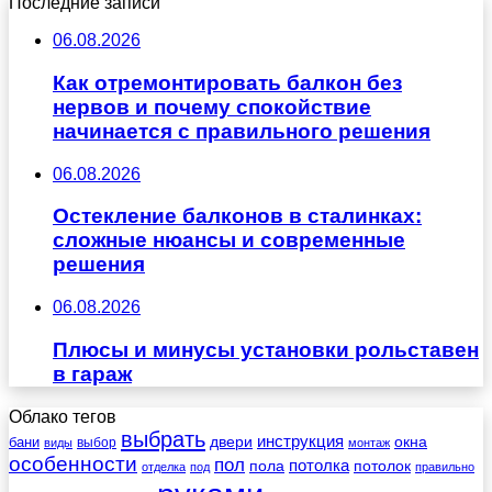
Последние записи
06.08.2026
Как отремонтировать балкон без
нервов и почему спокойствие
начинается с правильного решения
06.08.2026
Остекление балконов в сталинках:
сложные нюансы и современные
решения
06.08.2026
Плюсы и минусы установки рольставен
в гараж
Облако тегов
выбрать
инструкция
бани
двери
окна
виды
выбор
монтаж
особенности
пол
пола
потолка
потолок
отделка
под
правильно