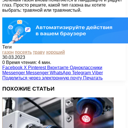
глаз. Просто решите, какой тип газона вы хотите
выбрать: травяной или травянистый.
Теги
газон
посеять
траву
хороший
30.03.2023
0
Время чтения: 4 мин.
Facebook
X
Pinterest
Вконтакте
Одноклассники
Messenger
Messenger
WhatsApp
Telegram
Viber
Поделиться через электронную почту
Печатать
ПОХОЖИЕ СТАТЬИ