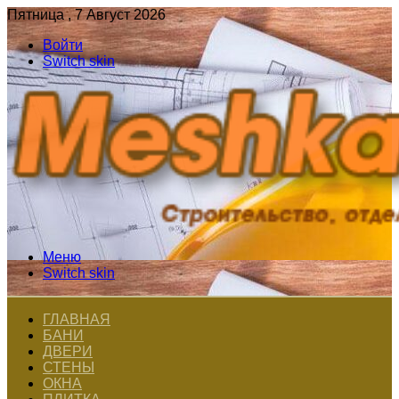
Пятница , 7 Август 2026
Войти
Switch skin
Меню
Switch skin
ГЛАВНАЯ
БАНИ
ДВЕРИ
СТЕНЫ
ОКНА