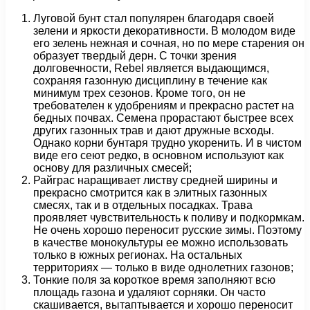
Луговой бунт стал популярен благодаря своей
зелени и яркости декоративности. В молодом виде
его зелень нежная и сочная, но по мере старения он
образует твердый дерн. С точки зрения
долговечности, Rebel является выдающимся,
сохраняя газонную дисциплину в течение как
минимум трех сезонов. Кроме того, он не
требователен к удобрениям и прекрасно растет на
бедных почвах. Семена прорастают быстрее всех
других газонных трав и дают дружные всходы.
Однако корни бунтаря трудно укоренить. И в чистом
виде его сеют редко, в основном используют как
основу для различных смесей;
Райграс наращивает листву средней ширины и
прекрасно смотрится как в элитных газонных
смесях, так и в отдельных посадках. Трава
проявляет чувствительность к поливу и подкормкам.
Не очень хорошо переносит русские зимы. Поэтому
в качестве монокультуры ее можно использовать
только в южных регионах. На остальных
территориях — только в виде однолетних газонов;
Тонкие поля за короткое время заполняют всю
площадь газона и удаляют сорняки. Он часто
скашивается, вытаптывается и хорошо переносит