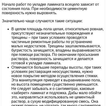
Начало работ по укладке ламината всецело зависит от
состояния пола. При необходимости цементную
поверхность нужно выровнять.
Значительно чаще случаются такие ситуации:
В целом площадь пола целая, относительно ровная,
присутствуют незначительные повреждения и
трещины – при таких условиях проводятся
частичные ремонтные работы по устранению
малых недостатков. Трещины зашпаклевываются,
бугристость зачищается, впадины выравниваются
при помощи раствора. По окончании просыхания
раствора, поверхность зачищается и делается
готовой к укладке ламината.
Отмечаются большие перепады высоты, при таких
условиях реставрация неосуществима, нужно
новое покрытие методом осуществления стяжки.
Эта манипуляция приведет к выравниванию пола,
но высота помещения существенно уменьшится.
Не следует забывать и о сантиметрах, каковые
«заберет» ламинат и подложка. Дабы мало обойти
это, направляться использовать не цементный
раствор, а сухую модифицированную смесь. Она
окажет помощь не утратить так много сантиметров,