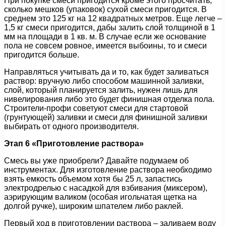
При покупке смеси пригодится кроме этого просчитать,
сколько мешков (упаковок) сухой смеси пригодится. В
среднем это 125 кг на 12 квадратных метров. Еще легче –
1,5 кг смеси пригодится, дабы залить слой толщиной в 1
мм на площади в 1 кв. м. В случае если же основание
пола не совсем ровное, имеется выбоины, то и смеси
пригодится больше.
Направляться учитывать да и то, как будет заливаться
раствор: вручную либо способом машинной заливки,
слой, который планируется залить, нужен лишь для
нивелирования либо это будет финишная отделка пола.
Строители-профи советуют смеси для стартовой
(грунтующей) заливки и смеси для финишной заливки
выбирать от одного производителя.
Этап 6 «Приготовление раствора»
Смесь вы уже приобрели? Давайте подумаем об
инструментах. Для изготовление раствора необходимо
взять емкость объемом хотя бы 25 л, запастись
электродрелью с насадкой для взбивания (миксером),
аэрирующим валиком (особая игольчатая щетка на
долгой ручке), широким шпателем либо раклей.
Первый ход в приготовлении раствора – заливаем воду