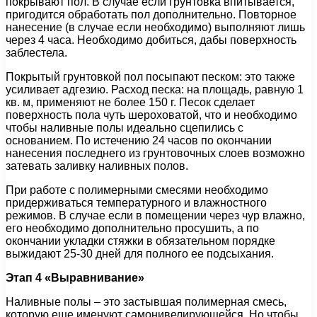
покрывают пол. В случае если грунтовка впитывается,
пригодится обработать пол дополнительно. Повторное
нанесение (в случае если необходимо) выполняют лишь
через 4 часа. Необходимо добиться, дабы поверхность
заблестела.
Покрытый грунтовкой пол посыпают песком: это также
усиливает адгезию. Расход песка: на площадь, равную 1
кв. м, применяют не более 150 г. Песок сделает
поверхность пола чуть шероховатой, что и необходимо
чтобы наливные полы идеально сцепились с
основанием. По истечению 24 часов по окончании
нанесения последнего из грунтовочных слоев возможно
затевать заливку наливных полов.
При работе с полимерными смесями необходимо
придерживаться температурного и влажностного
режимов. В случае если в помещении через чур влажно,
его необходимо дополнительно просушить, а по
окончании укладки стяжки в обязательном порядке
выжидают 25-30 дней для полного ее подсыхания.
Этап 4 «Выравнивание»
Наливные полы – это застывшая полимерная смесь,
которую еще именуют самонивелирующейся. Но чтобы