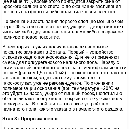
(не выше 4%). Кроме этого пригодится закрыть окна от
броского солнечного света, а по окончании застывания
покрыть пол фольгой либо полиэтиленовой пленкой.
По окончании застывания первого слоя (не меньше чем
через 48 часов) наносят последующие – декоративные с
чипсами либо другими наполнителями либо прозрачное
полиуретановое покрытие.
В некоторых случаях полиуретановое напольное
покрытие заливают в 2 этапа. Первый – устройство
сглаживающего пола-основания. Для него применяют
смесь для полиуретанового наливного пола. Наряду с
этим залитый пол обильно посыпают мелкофракционным
песком (расход 1,5 кг на 1 м2). По окончании того, как пол
засыпан песком, ходить по нему, кроме того в
плоскоступах, уже не рекомендуется. По окончании
полимеризации основания (при температуре +20°С на
это уйдет 12 часов) убирают лишний песок, шепетильно
обеспыливают поверхность, покрывают ее узким слоем
полиуретана. Второй этап – это яркое устройство
наливного пола, как это указано в начале этого раздела.
Этап 8 «Прорезка швов»
В наливных полах, как и в цементных, принципиально