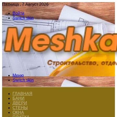
Пятница , 7 Август 2026
Войти
Switch skin
Меню
Switch skin
ГЛАВНАЯ
БАНИ
ДВЕРИ
СТЕНЫ
ОКНА