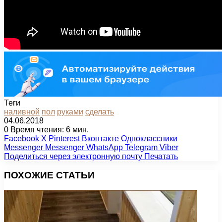
Теги
наливной
пол
руками
сделать
04.06.2018
0
Время чтения: 6 мин.
Facebook
X
Pinterest
Вконтакте
Одноклассники
Messenger
Messenger
WhatsApp
Telegram
Viber
Поделиться через электронную почту
Печатать
ПОХОЖИЕ СТАТЬИ