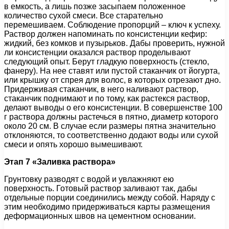
в емкость, а лишь позже засыпаем положенное
количество сухой смеси. Все старательно
перемешиваем. Соблюдение пропорций – ключ к успеху.
Раствор должен напоминать по консистенции кефир:
жидкий, без комков и пузырьков. Дабы проверить, нужной
ли консистенции оказался раствор проделывают
следующий опыт. Берут гладкую поверхность (стекло,
фанеру). На нее ставят или пустой стаканчик от йогурта,
или крышку от спрея для волос, в которых отрезают дно.
Придерживая стаканчик, в него наливают раствор,
стаканчик поднимают и по тому, как растекся раствор,
делают выводы о его консистенции. В совершенстве 100
г раствора должны растечься в пятно, диаметр которого
около 20 см. В случае если размеры пятна значительно
отклоняются, то соответственно додают воды или сухой
смеси и опять хорошо вымешивают.
Этап 7 «Заливка раствора»
Грунтовку разводят с водой и увлажняют ею
поверхность. Готовый раствор заливают так, дабы
отдельные порции соединились между собой. Наряду с
этим необходимо придерживаться карты размещения
деформационных швов на цементном основании.