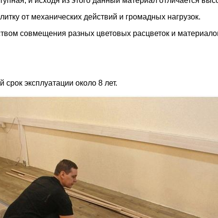
тупная, и исходя из этого данный материал отличается выс
литку от механических действий и громадных нагрузок.
ством совмещения разных цветовых расцветок и материало
 срок эксплуатации около 8 лет.