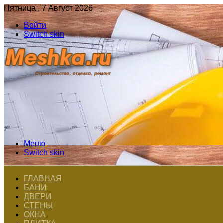
Пятница , 7 Август 2026
Войти
Switch skin
Меню
Switch skin
ГЛАВНАЯ
БАНИ
ДВЕРИ
СТЕНЫ
ОКНА