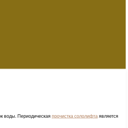
ток воды. Периодическая
прочистка сололифта
является