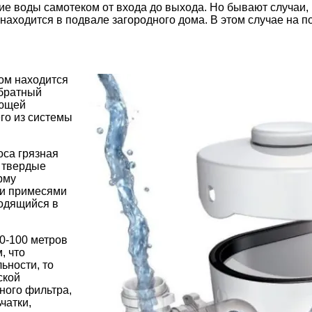
е воды самотеком от входа до выхода. Но бывают случаи, 
 находится в подвале загородного дома. В этом случае на 
ром находится
обратный
ающей
го из системы
са грязная
е твердые
рму
ми примесями
ходящийся в
0-100 метров
, что
ьности, то
ской
ного фильтра,
чатки,