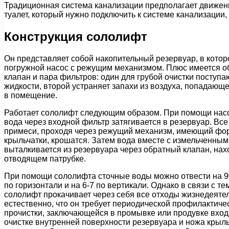
Традиционная система канализации предполагает движени
туалет, который нужно подключить к системе канализации,
Конструкция сололифт
Он представляет собой накопительный резервуар, в кото
погружной насос с режущим механизмом. Плюс имеется 
клапан и пара фильтров: один для грубой очистки поступ
жидкости, второй устраняет запахи из воздуха, попадающе
в помещение.
Работает сололифт следующим образом. При помощи насо
вода через входной фильтр затягивается в резервуар. Вс
примеси, проходя через режущий механизм, имеющий фо
крыльчатки, крошатся. Затем вода вместе с измельченны
выталкивается из резервуара через обратный клапан, на
отводящем патрубке.
При помощи сололифта сточные воды можно отвести на 9
по горизонтали и на 6-7 по вертикали. Однако в связи с тем
сололифт прокачивает через себя все отходы жизнедеятел
естественно, что он требует периодической профилактиче
прочистки, заключающейся в промывке или продувке вход
очистке внутренней поверхности резервуара и ножа крыль