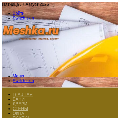
Пятница , 7 Август 2026
Войти
Switch skin
Меню
Switch skin
ГЛАВНАЯ
БАНИ
ДВЕРИ
СТЕНЫ
ОКНА