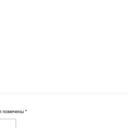
я помечены
*