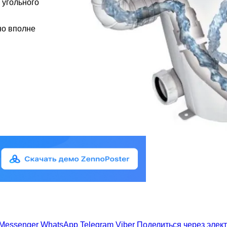
 угольного
но вполне
Messenger
WhatsApp
Telegram
Viber
Поделиться через элек