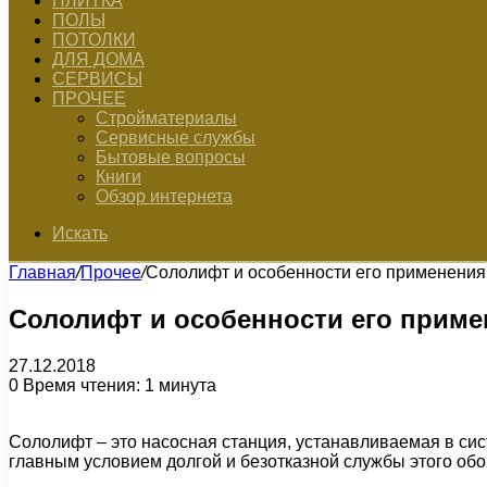
ПЛИТКА
ПОЛЫ
ПОТОЛКИ
ДЛЯ ДОМА
СЕРВИСЫ
ПРОЧЕЕ
Стройматериалы
Сервисные службы
Бытовые вопросы
Книги
Обзор интернета
Искать
Главная
/
Прочее
/
Сололифт и особенности его применения
Сололифт и особенности его приме
27.12.2018
0
Время чтения: 1 минута
Сололифт – это насосная станция, устанавливаемая в сис
главным условием долгой и безотказной службы этого об