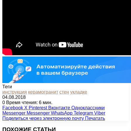
Теги
инструкция
керамогранит
стен
укладке
04.08.2018
0
Время чтения: 6 мин.
Facebook
X
Pinterest
Вконтакте
Одноклассники
Messenger
Messenger
WhatsApp
Telegram
Viber
Поделиться через электронную почту
Печатать
ПОХОЖИЕ СТАТЬИ