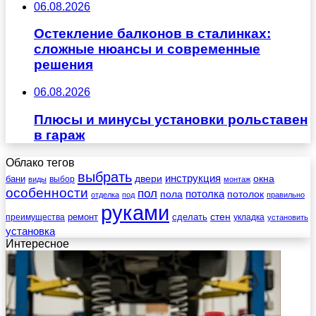
06.08.2026
Остекление балконов в сталинках:
сложные нюансы и современные
решения
06.08.2026
Плюсы и минусы установки рольставен
в гараж
Облако тегов
выбрать
инструкция
бани
двери
окна
виды
выбор
монтаж
особенности
пол
пола
потолка
потолок
отделка
под
правильно
руками
стен
ремонт
сделать
преимущества
укладка
установить
установка
Интересное