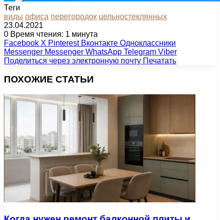
Теги
виды
офиса
перегородок
цельностеклянных
23.04.2021
0
Время чтения: 1 минута
Facebook
X
Pinterest
Вконтакте
Одноклассники
Messenger
Messenger
WhatsApp
Telegram
Viber
Поделиться через электронную почту
Печатать
ПОХОЖИЕ СТАТЬИ
Когда нужен ремонт балконной плиты и