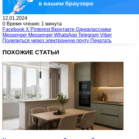
12.01.2024
0
Время чтения: 1 минута
Facebook
X
Pinterest
Вконтакте
Одноклассники
Messenger
Messenger
WhatsApp
Telegram
Viber
Поделиться через электронную почту
Печатать
ПОХОЖИЕ СТАТЬИ