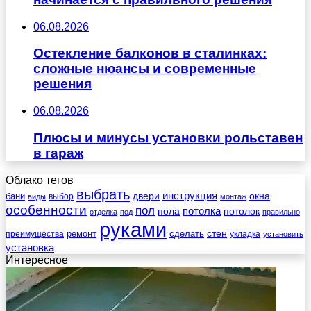
06.08.2026
Остекление балконов в сталинках:
сложные нюансы и современные
решения
06.08.2026
Плюсы и минусы установки рольставен
в гараж
Облако тегов
выбрать
инструкция
бани
двери
окна
виды
выбор
монтаж
особенности
пол
пола
потолка
потолок
отделка
под
правильно
руками
стен
ремонт
сделать
преимущества
укладка
установить
установка
Интересное