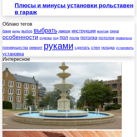
Плюсы и минусы установки рольставен
в гараж
Облако тегов
выбрать
инструкция
бани
двери
окна
виды
выбор
монтаж
особенности
пол
пола
потолка
потолок
отделка
под
правильно
руками
стен
ремонт
сделать
преимущества
укладка
установить
установка
Интересное