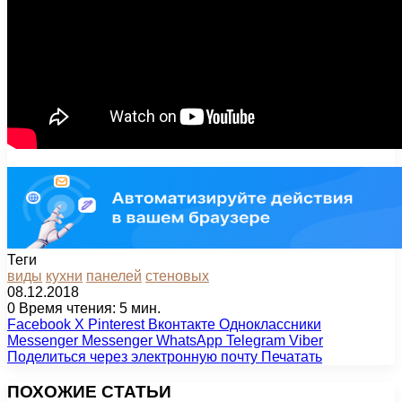
Теги
виды
кухни
панелей
стеновых
08.12.2018
0
Время чтения: 5 мин.
Facebook
X
Pinterest
Вконтакте
Одноклассники
Messenger
Messenger
WhatsApp
Telegram
Viber
Поделиться через электронную почту
Печатать
ПОХОЖИЕ СТАТЬИ