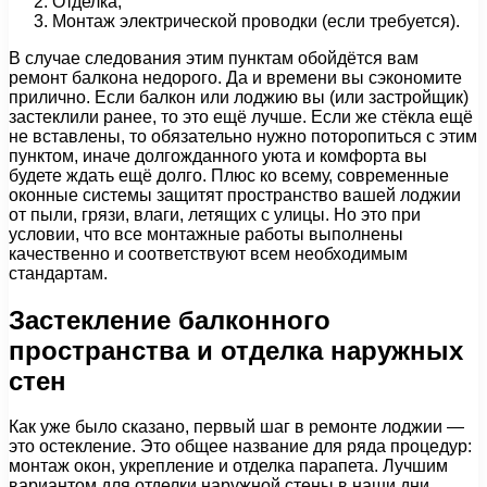
Отделка;
Монтаж электрической проводки (если требуется).
В случае следования этим пунктам обойдётся вам
ремонт балкона недорого. Да и времени вы сэкономите
прилично. Если балкон или лоджию вы (или застройщик)
застеклили ранее, то это ещё лучше. Если же стёкла ещё
не вставлены, то обязательно нужно поторопиться с этим
пунктом, иначе долгожданного уюта и комфорта вы
будете ждать ещё долго. Плюс ко всему, современные
оконные системы защитят пространство вашей лоджии
от пыли, грязи, влаги, летящих с улицы. Но это при
условии, что все монтажные работы выполнены
качественно и соответствуют всем необходимым
стандартам.
Застекление балконного
пространства и отделка наружных
стен
Как уже было сказано, первый шаг в ремонте лоджии —
это остекление. Это общее название для ряда процедур:
монтаж окон, укрепление и отделка парапета. Лучшим
вариантом для отделки наружной стены в наши дни