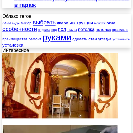
в гараж
Облако тегов
выбрать
инструкция
бани
двери
окна
виды
выбор
монтаж
особенности
пол
пола
потолка
потолок
отделка
под
правильно
руками
стен
ремонт
сделать
преимущества
укладка
установить
установка
Интересное