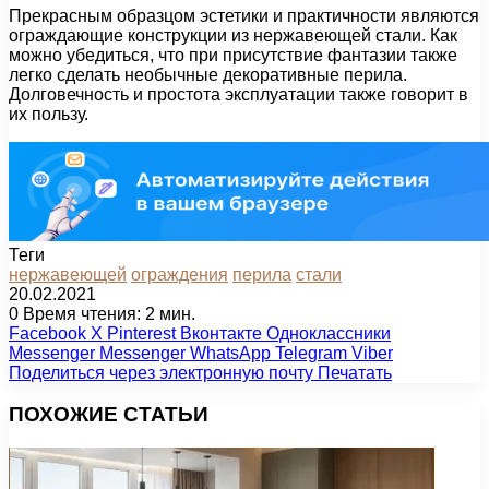
Прекрасным образцом эстетики и практичности являются
ограждающие конструкции из нержавеющей стали. Как
можно убедиться, что при присутствие фантазии также
легко сделать необычные декоративные перила.
Долговечность и простота эксплуатации также говорит в
их пользу.
Теги
нержавеющей
ограждения
перила
стали
20.02.2021
0
Время чтения: 2 мин.
Facebook
X
Pinterest
Вконтакте
Одноклассники
Messenger
Messenger
WhatsApp
Telegram
Viber
Поделиться через электронную почту
Печатать
ПОХОЖИЕ СТАТЬИ