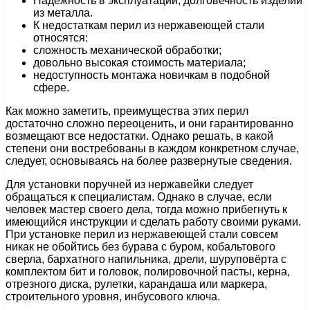
Надёжность в эксплуатации, долговечность изделий
из металла.
К недостаткам перил из нержавеющей стали
относятся:
сложность механической обработки;
довольно высокая стоимость материала;
недоступность монтажа новичкам в подобной
сфере.
Как можно заметить, преимущества этих перил
достаточно сложно переоценить, и они гарантированно
возмещают все недостатки. Однако решать, в какой
степени они востребованы в каждом конкретном случае,
следует, основываясь на более развернутые сведения.
Для установки поручней из нержавейки следует
обращаться к специалистам. Однако в случае, если
человек мастер своего дела, тогда можно прибегнуть к
имеющийся инструкции и сделать работу своими руками.
При установке перил из нержавеющей стали совсем
никак не обойтись без бурава с буром, кобальтового
сверла, бархатного напильника, дрели, шуруповёрта с
комплектом бит и головок, полировочной пасты, керна,
отрезного диска, рулетки, карандаша или маркера,
строительного уровня, инбусового ключа.