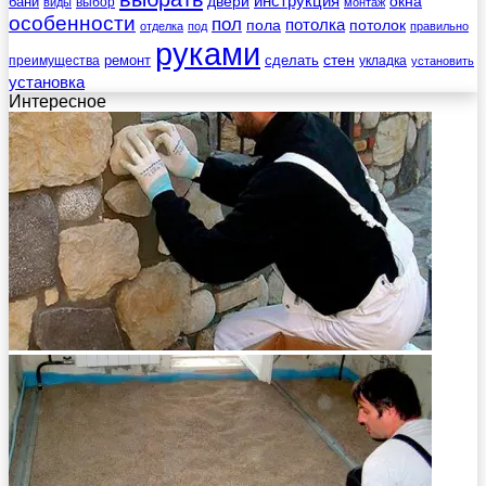
инструкция
бани
двери
окна
виды
выбор
монтаж
особенности
пол
пола
потолка
потолок
отделка
под
правильно
руками
стен
ремонт
сделать
преимущества
укладка
установить
установка
Интересное