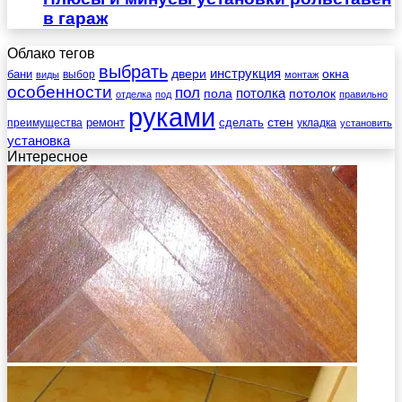
в гараж
Облако тегов
выбрать
инструкция
бани
двери
окна
виды
выбор
монтаж
особенности
пол
пола
потолка
потолок
отделка
под
правильно
руками
стен
ремонт
сделать
преимущества
укладка
установить
установка
Интересное