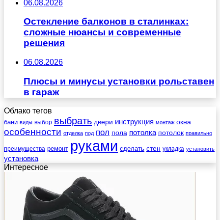
06.08.2026
Остекление балконов в сталинках:
сложные нюансы и современные
решения
06.08.2026
Плюсы и минусы установки рольставен
в гараж
Облако тегов
выбрать
инструкция
бани
двери
окна
виды
выбор
монтаж
особенности
пол
пола
потолка
потолок
отделка
под
правильно
руками
стен
ремонт
сделать
преимущества
укладка
установить
установка
Интересное