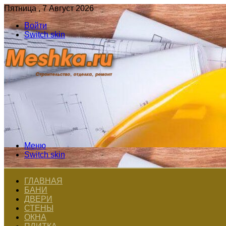
Пятница , 7 Август 2026
Войти
Switch skin
Меню
Switch skin
ГЛАВНАЯ
БАНИ
ДВЕРИ
СТЕНЫ
ОКНА