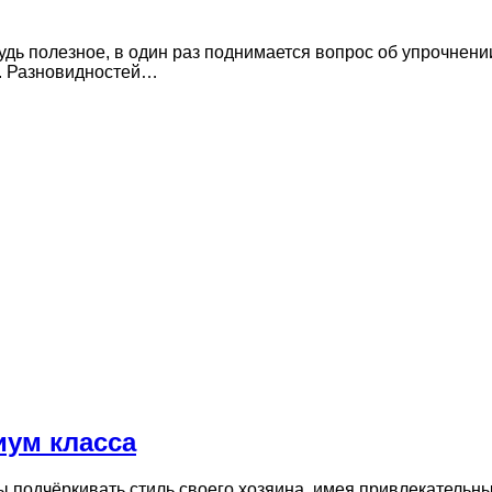
ибудь полезное, в один раз поднимается вопрос об упрочн
и. Разновидностей…
ум класса
 подчёркивать стиль своего хозяина, имея привлекательн