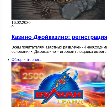
16.02.2020
0
Казино Джойказино: регистрация
Всем почитателям азартных развлечений необходима 
основаниях. Джойказино – игровая площадка имеет 
Обзор интернета