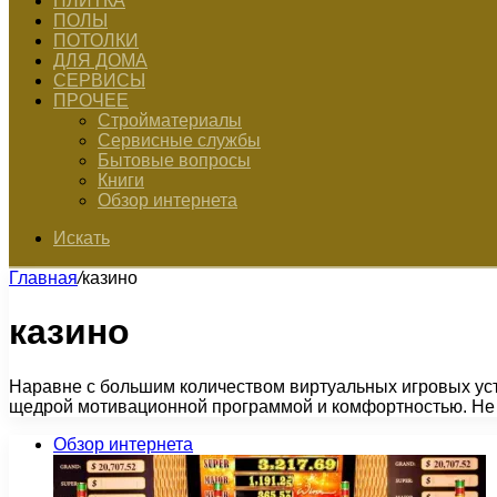
ПЛИТКА
ПОЛЫ
ПОТОЛКИ
ДЛЯ ДОМА
СЕРВИСЫ
ПРОЧЕЕ
Стройматериалы
Сервисные службы
Бытовые вопросы
Книги
Обзор интернета
Искать
Главная
/
казино
казино
Наравне с большим количеством виртуальных игровых уст
щедрой мотивационной программой и комфортностью. Не т
Обзор интернета