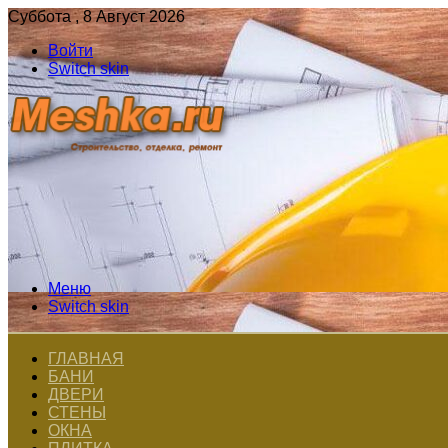
Суббота , 8 Август 2026
Войти
Switch skin
Меню
Switch skin
ГЛАВНАЯ
БАНИ
ДВЕРИ
СТЕНЫ
ОКНА