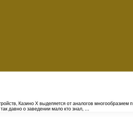
ройств, Казино Х выделяется от аналогов многообразием 
ак давно о заведении мало кто знал, …