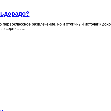
Эльдорадо?
о первоклассное развлечение, но и отличный источник дохо
бные сервисы…