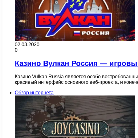
02.03.2020
0
Казино Вулкан Россия — игровы
Казино Vulkan Russia является особо востребованны
красивый интерфейс основного веб-проекта, и коне
Обзор интернета