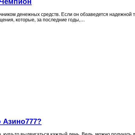
 Чемпион
чником денежных средств. Если он обзаведется надежной т
щения, которые, за последние годы,…
о Азино777?
 куда-то выдвигаться каждый день. Ведь, можно получать д