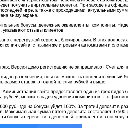
удет получать виртуальные монетки. При заходе на официа
 последней игре, а также с проходящими, актуальными су
ена внизу экрана.
ительные бонусы, денежные эквиваленты, компоинты. Над
, указывают отзывы клиентов.
зано с перегрузкой сервера, блокировками. В этих вопрос
я копия сайта, с такими же игровыми автоматами и слотами
грах. Версия демо регистрацию не запрашивают. Счет для 
 из видов развлечения, но и возможность пополнять личный
ь размер ставок: от одной тысячи рублей и выше.
 Администрация сайта предоставляет один из трех видов б
а рублей, множитель для удвоения компоинтов, сто фиспин
0 руб., где на бонусы уйдет 100%. За третий депозит в раз
. Максимальная сумма пятого депозита составляет 37500 р
эти бонусы перевести в денежный эквивалент и в последую