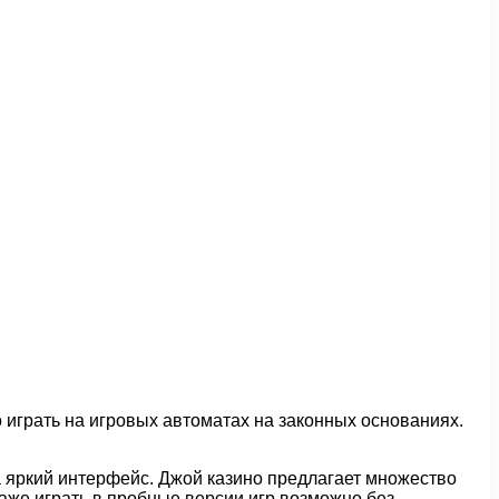
 играть на игровых автоматах на законных основаниях.
а яркий интерфейс. Джой казино предлагает множество
даже играть в пробные версии игр возможно без