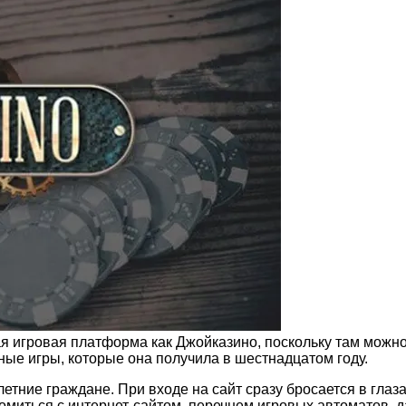
я игровая платформа как Джойказино, поскольку там можно
ые игры, которые она получила в шестнадцатом году.
тние граждане. При входе на сайт сразу бросается в глаз
комиться с интернет-сайтом, перечнем игровых автоматов, 