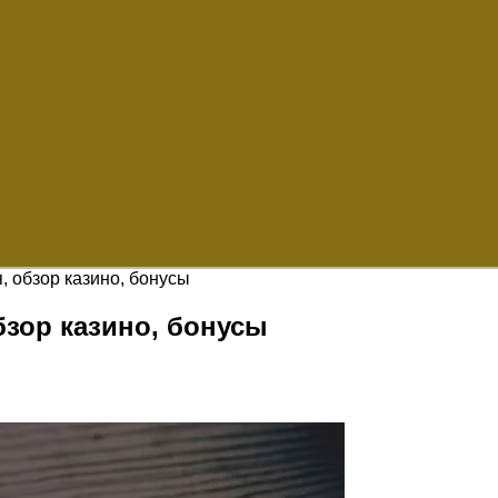
, обзор казино, бонусы
бзор казино, бонусы