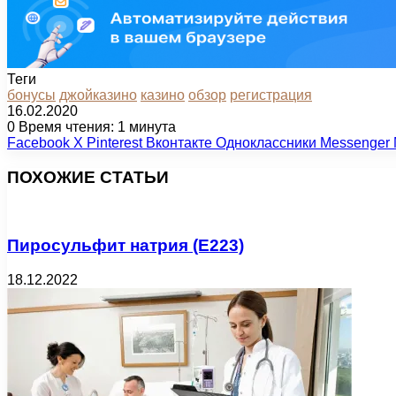
Теги
бонусы
джойказино
казино
обзор
регистрация
16.02.2020
0
Время чтения: 1 минута
Facebook
X
Pinterest
Вконтакте
Одноклассники
Messenger
ПОХОЖИЕ СТАТЬИ
Пиросульфит натрия (Е223)
18.12.2022