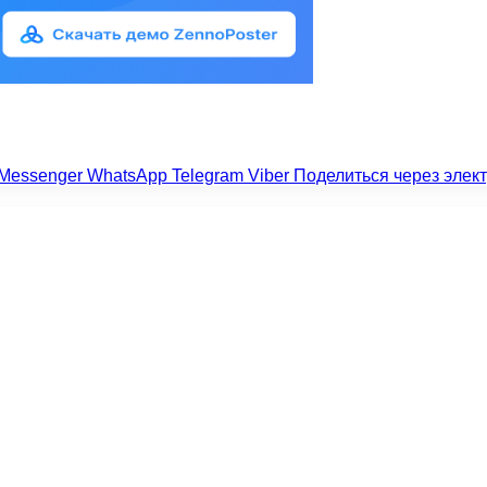
Messenger
WhatsApp
Telegram
Viber
Поделиться через элек