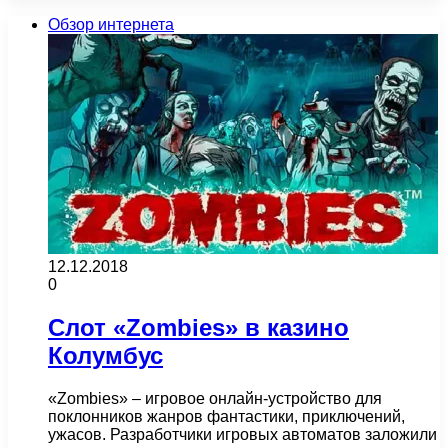
Обзор интернета
12.12.2018
0
Слот «Zombies» в казино
Колумбус
«Zombies» – игровое онлайн-устройство для
поклонников жанров фантастики, приключений,
ужасов. Разработчики игровых автоматов заложили