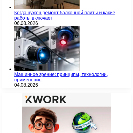
Когда нужен ремонт балконной плиты и какие
работы включает
06.08.2026
Машинное зрение: принципы, технологии,
применение
04.08.2026