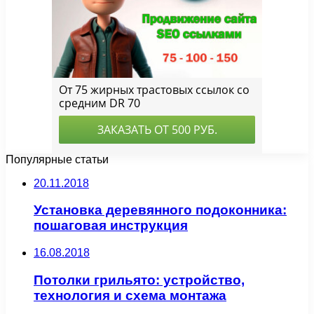
Популярные статьи
20.11.2018
Установка деревянного подоконника:
пошаговая инструкция
16.08.2018
Потолки грильято: устройство,
технология и схема монтажа