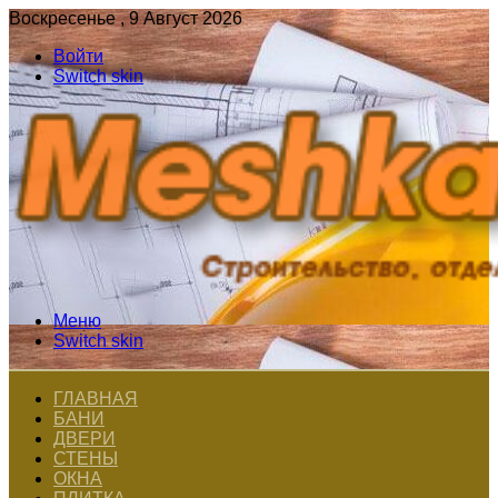
Воскресенье , 9 Август 2026
Войти
Switch skin
Меню
Switch skin
ГЛАВНАЯ
БАНИ
ДВЕРИ
СТЕНЫ
ОКНА