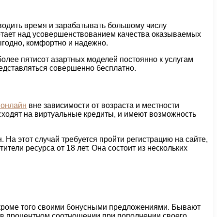
водить время и зарабатывать большому числу
аботает над усовершенствованием качества оказываемых
ыгодно, комфортно и надежно.
более пятисот азартных моделей постоянно к услугам
редставляться совершенно бесплатно.
 онлайн
вне зависимости от возраста и местности
сходят на виртуальные кредиты, и имеют возможность
 На этот случай требуется пройти регистрацию на сайте,
тели ресурса от 18 лет. Она состоит из нескольких
н кроме того своими бонусными предложениями. Бывают
 в процентном соотношении при пополнении своего