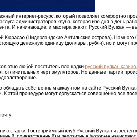
ежный интернет-ресурс, который позволяет комфортно про
 заслуга администраторов клуба, которая изо дня в день р
нта. И начинающие, и мастера знают: Русский Вулкан — в
ей Кюрасао (Нидерландские Антильские острова). Намного 
астоящую денежную единицу (доллары, рубли), но и могут п
бсолютно любой посетитель площадки
русский вулкан казино
л, отличительных черт эмуляторов. Но данные партии прои
удовлетворение.
 обладать собственным аккаунтом на сайте Русский Вулкан.
К этой процедуре могут допускаться совершенно все посети
почту;
данию ставки. Гостеприимный клуб Русский Вулкан известе
ничный, приветственный) и депозитные (которые начисляют