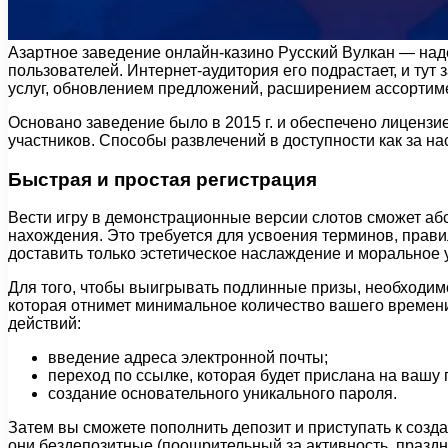
Азартное заведение онлайн-казино Русский Вулкан — над
пользователей. Интернет-аудитория его подрастает, и тут
услуг, обновлением предложений, расширением ассортиме
Основано заведение было в 2015 г. и обеспечено лицензи
участников. Способы развлечений в доступности как за н
Быстрая и простая регистрация
Вести игру в демонстрационные версии слотов сможет а
нахождения. Это требуется для усвоения терминов, прави
доставить только эстетическое наслаждение и моральное 
Для того, чтобы выигрывать подлинные призы, необходимо
которая отнимет минимальное количество вашего времени. 
действий:
введение адреса электронной почты;
переход по ссылке, которая будет прислана на вашу 
создание основательного уникального пароля.
Затем вы сможете пополнить депозит и приступать к соз
они бездепозитные (поощрительный за активность, празд