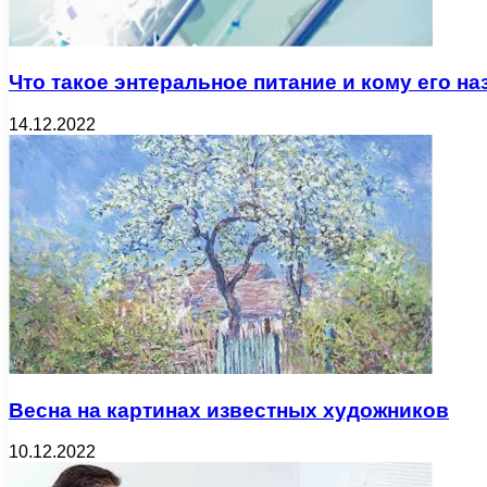
Что такое энтеральное питание и кому его н
14.12.2022
Весна на картинах известных художников
10.12.2022