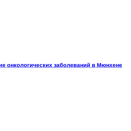
е онкологических заболеваний в Мюнхене