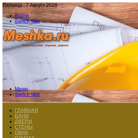
Пятница , 7 Август 2026
Войти
Switch skin
Меню
Switch skin
ГЛАВНАЯ
БАНИ
ДВЕРИ
СТЕНЫ
ОКНА