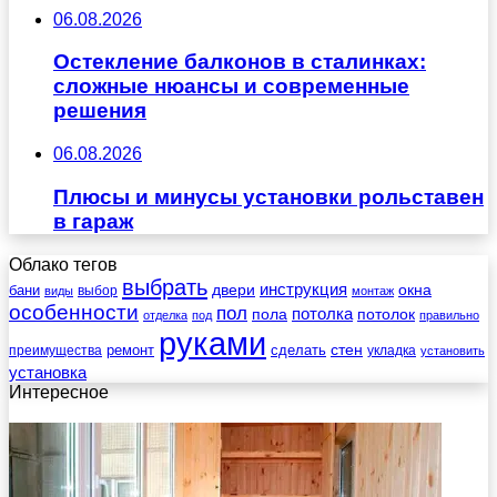
06.08.2026
Остекление балконов в сталинках:
сложные нюансы и современные
решения
06.08.2026
Плюсы и минусы установки рольставен
в гараж
Облако тегов
выбрать
инструкция
бани
двери
окна
виды
выбор
монтаж
особенности
пол
пола
потолка
потолок
отделка
под
правильно
руками
стен
ремонт
сделать
преимущества
укладка
установить
установка
Интересное