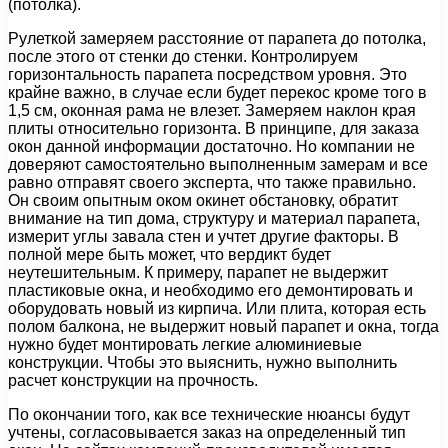
(потолка).
Рулеткой замеряем расстояние от парапета до потолка,
после этого от стенки до стенки. Контролируем
горизонтальность парапета посредством уровня. Это
крайне важно, в случае если будет перекос кроме того в
1,5 см, оконная рама не влезет. Замеряем наклон края
плиты относительно горизонта. В принципе, для заказа
окон данной информации достаточно. Но компании не
доверяют самостоятельно выполненным замерам и все
равно отправят своего эксперта, что также правильно.
Он своим опытным оком окинет обстановку, обратит
внимание на тип дома, структуру и материал парапета,
измерит углы завала стен и учтет другие факторы. В
полной мере быть может, что вердикт будет
неутешительным. К примеру, парапет не выдержит
пластиковые окна, и необходимо его демонтировать и
оборудовать новый из кирпича. Или плита, которая есть
полом балкона, не выдержит новый парапет и окна, тогда
нужно будет монтировать легкие алюминиевые
конструкции. Чтобы это выяснить, нужно выполнить
расчет конструкции на прочность.
По окончании того, как все технические нюансы будут
учтены, согласовывается заказ на определенный тип