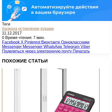
Теги
балкона
остекление
руками
11.12.2017
0
Время чтения: 7 мин.
Facebook
X
Pinterest
Вконтакте
Одноклассники
Messenger
Messenger
WhatsApp
Telegram
Viber
Поделиться через электронную почту
Печатать
ПОХОЖИЕ СТАТЬИ