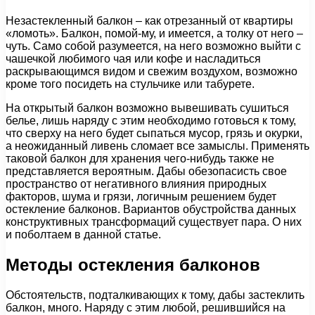
Незастекленный балкон – как отрезанный от квартиры
«ломоть». Балкон, помой-му, и имеется, а толку от него –
чуть. Само собой разумеется, на него возможно выйти с
чашечкой любимого чая или кофе и насладиться
раскрывающимся видом и свежим воздухом, возможно
кроме того посидеть на стульчике или табурете.
На открытый балкон возможно вывешивать сушиться
белье, лишь наряду с этим необходимо готовься к тому,
что сверху на него будет сыпаться мусор, грязь и окурки,
а неожиданный ливень сломает все замыслы. Применять
таковой балкон для хранения чего-нибудь также не
представляется вероятным. Дабы обезопасисть свое
пространство от негативного влияния природных
факторов, шума и грязи, логичным решением будет
остекление балконов. Вариантов обустройства данных
конструктивных трансформаций существует пара. О них
и поболтаем в данной статье.
Методы остекления балконов
Обстоятельств, подталкивающих к тому, дабы застеклить
балкон, много. Наряду с этим любой, решившийся на