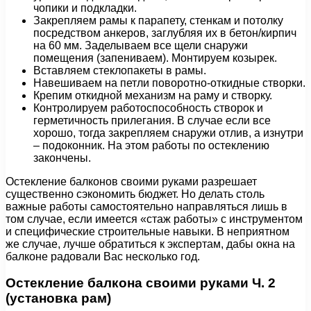
чопики и подкладки.
Закрепляем рамы к парапету, стенкам и потолку
посредством анкеров, заглубляя их в бетон/кирпич
на 60 мм. Заделываем все щели снаружи
помещения (запениваем). Монтируем козырек.
Вставляем стеклопакеты в рамы.
Навешиваем на петли поворотно-откидные створки.
Крепим откидной механизм на раму и створку.
Контролируем работоспособность створок и
герметичность прилегания. В случае если все
хорошо, тогда закрепляем снаружи отлив, а изнутри
– подоконник. На этом работы по остеклению
закончены.
Остекление балконов своими руками разрешает
существенно сэкономить бюджет. Но делать столь
важные работы самостоятельно направляться лишь в
том случае, если имеется «стаж работы» с инструментом
и специфические строительные навыки. В неприятном
же случае, лучше обратиться к экспертам, дабы окна на
балконе радовали Вас несколько год.
Остекление балкона своими руками Ч. 2
(установка рам)