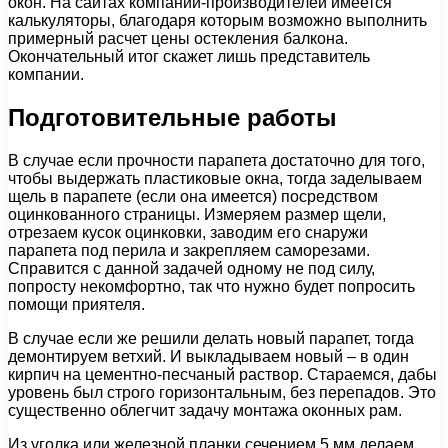
окон. На сайтах компаний-производителей имеется
калькуляторы, благодаря которым возможно выполнить
примерный расчет цены остекления балкона.
Окончательный итог скажет лишь представитель
компании.
Подготовительные работы
В случае если прочности парапета достаточно для того,
чтобы выдержать пластиковые окна, тогда заделываем
щель в парапете (если она имеется) посредством
оцинкованного страницы. Измеряем размер щели,
отрезаем кусок оцинковки, заводим его снаружи
парапета под перила и закрепляем саморезами.
Справится с данной задачей одному не под силу,
попросту некомфортно, так что нужно будет попросить
помощи приятеля.
В случае если же решили делать новый парапет, тогда
демонтируем ветхий. И выкладываем новый – в один
кирпич на цементно-песчаный раствор. Стараемся, дабы
уровень был строго горизонтальным, без перепадов. Это
существенно облегчит задачу монтажа оконных рам.
Из уголка или железной планки сечением 5 мм делаем