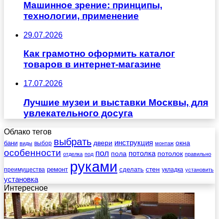
Машинное зрение: принципы,
технологии, применение
29.07.2026
Как грамотно оформить каталог
товаров в интернет-магазине
17.07.2026
Лучшие музеи и выставки Москвы, для
увлекательного досуга
Облако тегов
выбрать
инструкция
бани
двери
окна
виды
выбор
монтаж
особенности
пол
пола
потолка
потолок
отделка
под
правильно
руками
стен
ремонт
сделать
преимущества
укладка
установить
установка
Интересное