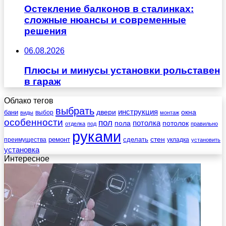
Остекление балконов в сталинках:
сложные нюансы и современные
решения
06.08.2026
Плюсы и минусы установки рольставен
в гараж
Облако тегов
выбрать
инструкция
бани
двери
окна
виды
выбор
монтаж
особенности
пол
пола
потолка
потолок
отделка
под
правильно
руками
стен
ремонт
сделать
преимущества
укладка
установить
установка
Интересное