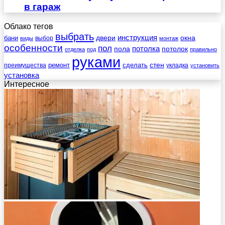
в гараж
Облако тегов
выбрать
инструкция
бани
двери
окна
виды
выбор
монтаж
особенности
пол
пола
потолка
потолок
отделка
под
правильно
руками
стен
ремонт
сделать
преимущества
укладка
установить
установка
Интересное