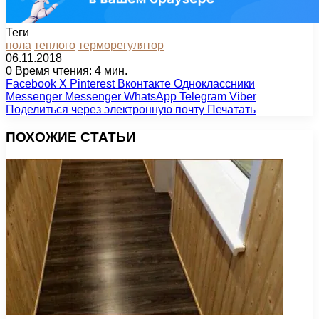
Теги
пола
теплого
терморегулятор
06.11.2018
0
Время чтения: 4 мин.
Facebook
X
Pinterest
Вконтакте
Одноклассники
Messenger
Messenger
WhatsApp
Telegram
Viber
Поделиться через электронную почту
Печатать
ПОХОЖИЕ СТАТЬИ