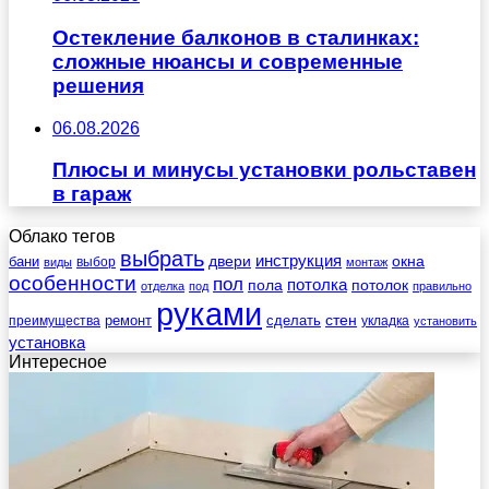
Остекление балконов в сталинках:
сложные нюансы и современные
решения
06.08.2026
Плюсы и минусы установки рольставен
в гараж
Облако тегов
выбрать
инструкция
бани
двери
окна
виды
выбор
монтаж
особенности
пол
пола
потолка
потолок
отделка
под
правильно
руками
стен
ремонт
сделать
преимущества
укладка
установить
установка
Интересное