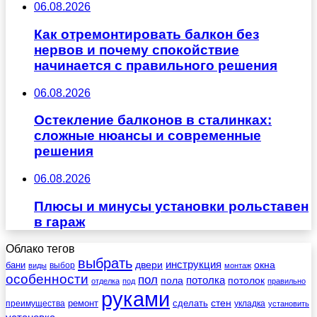
06.08.2026
Как отремонтировать балкон без
нервов и почему спокойствие
начинается с правильного решения
06.08.2026
Остекление балконов в сталинках:
сложные нюансы и современные
решения
06.08.2026
Плюсы и минусы установки рольставен
в гараж
Облако тегов
выбрать
инструкция
бани
двери
окна
виды
выбор
монтаж
особенности
пол
пола
потолка
потолок
отделка
под
правильно
руками
стен
ремонт
сделать
преимущества
укладка
установить