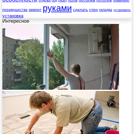
отделка
под
правильно
руками
стен
ремонт
сделать
преимущества
укладка
установить
установка
Интересное