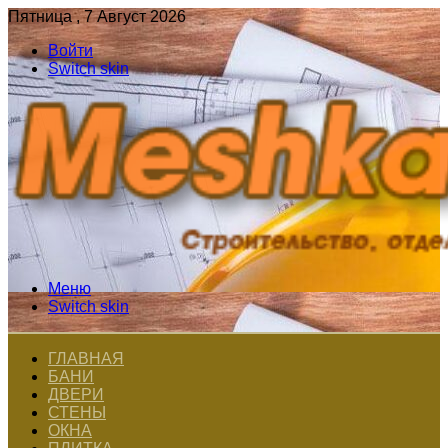
Пятница , 7 Август 2026
Войти
Switch skin
Меню
Switch skin
ГЛАВНАЯ
БАНИ
ДВЕРИ
СТЕНЫ
ОКНА