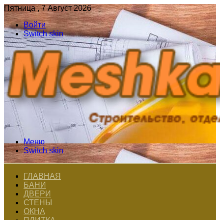
Пятница , 7 Август 2026
Войти
Switch skin
Меню
Switch skin
ГЛАВНАЯ
БАНИ
ДВЕРИ
СТЕНЫ
ОКНА