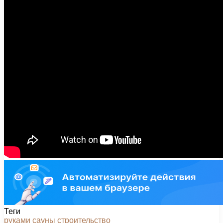
Теги
руками
сауны
строительство