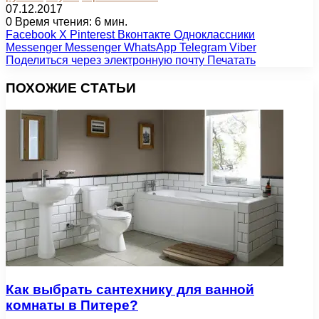
07.12.2017
0
Время чтения: 6 мин.
Facebook
X
Pinterest
Вконтакте
Одноклассники
Messenger
Messenger
WhatsApp
Telegram
Viber
Поделиться через электронную почту
Печатать
ПОХОЖИЕ СТАТЬИ
Как выбрать сантехнику для ванной
комнаты в Питере?