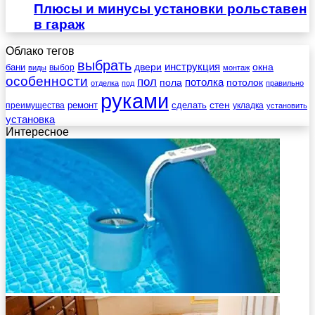
Плюсы и минусы установки рольставен
в гараж
Облако тегов
выбрать
инструкция
бани
двери
окна
виды
выбор
монтаж
особенности
пол
пола
потолка
потолок
отделка
под
правильно
руками
стен
ремонт
сделать
преимущества
укладка
установить
установка
Интересное