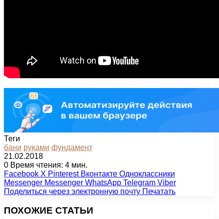
Теги
бани
руками
фундамент
21.02.2018
0
Время чтения: 4 мин.
Facebook
X
Pinterest
Вконтакте
Одноклассники
Messenger
Messenger
WhatsApp
Telegram
Viber
Поделиться через электронную почту
Печатать
ПОХОЖИЕ СТАТЬИ