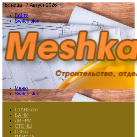
Пятница , 7 Август 2026
Войти
Switch skin
Меню
Switch skin
ГЛАВНАЯ
БАНИ
ДВЕРИ
СТЕНЫ
ОКНА