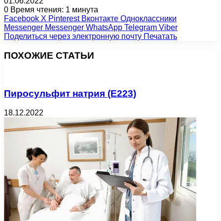
01.06.2022
0
Время чтения: 1 минута
Facebook
X
Pinterest
Вконтакте
Одноклассники
Messenger
Messenger
WhatsApp
Telegram
Viber
Поделиться через электронную почту
Печатать
ПОХОЖИЕ СТАТЬИ
Пиросульфит натрия (Е223)
18.12.2022