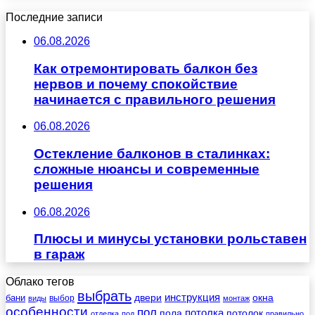
Последние записи
06.08.2026
Как отремонтировать балкон без
нервов и почему спокойствие
начинается с правильного решения
06.08.2026
Остекление балконов в сталинках:
сложные нюансы и современные
решения
06.08.2026
Плюсы и минусы установки рольставен
в гараж
Облако тегов
выбрать
инструкция
бани
двери
окна
виды
выбор
монтаж
особенности
пол
пола
потолка
потолок
отделка
под
правильно