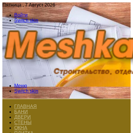
Пятница , 7 Август 2026
Войти
Switch skin
Меню
Switch skin
ГЛАВНАЯ
БАНИ
ДВЕРИ
СТЕНЫ
ОКНА