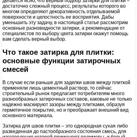
делается ясно, что верный подбор затирки для плитки –
достаточно сложный процесс, результаты которого во
многом определяют декоративность отделываемой
поверхности и целостность ее восприятия. Дабы
уменьшить эту задачу, в настоящей статье рассмотрим
основные разновидности затирки, а рекомендации от
специалистов по выбору цвета затирки окажут помощь
вам сделать верный выбор.
Что такое затирка для плитки:
основные функции затирочных
смесей
В случае если раньше для заделки швов между плиткой
применяли лишь цементный раствор, то сейчас
строительный рынок предлагает потребителям много
разнообразных затирочных составов, каковые не только
надежно маскируют зазоры между плитками, образуя
герметичное покрытие, но и преображает внешний вид
основного материала.
Затирка для швов плитки – это однородная сухая либо
разведенная до пастообразного состояния смесь, для
изготовления которой применяют полимеры, и белый