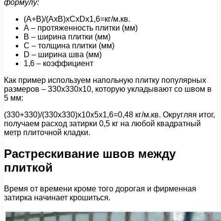
формулу:
(А+В)/(АхВ)хСхDх1,6=кг/м.кв.
А – протяженность плитки (мм)
В – ширина плитки (мм)
С – толщина плитки (мм)
D – ширина шва (мм)
1,6 – коэффициент
Как пример используем напольную плитку популярных
размеров – 330х330х10, которую укладывают со швом в
5 мм:
(330+330)/(330х330)х10х5х1,6=0,48 кг/м.кв. Округляя итог,
получаем расход затирки 0,5 кг на любой квадратный
метр плиточной кладки.
Растрескивание швов между
плиткой
Время от времени кроме того дорогая и фирменная
затирка начинает крошиться.