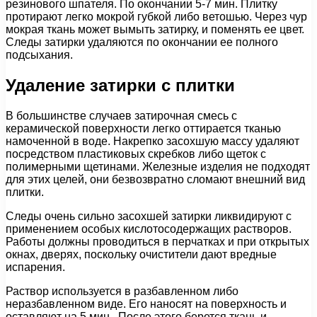
резинового шпателя. По окончании 5-7 мин. Плитку
протирают легко мокрой губкой либо ветошью. Через чур
мокрая ткань может вымыть затирку, и поменять ее цвет.
Следы затирки удаляются по окончании ее полного
подсыхания.
Удаление затирки с плитки
В большинстве случаев затирочная смесь с
керамической поверхности легко оттирается тканью
намоченной в воде. Накрепко засохшую массу удаляют
посредством пластиковых скребков либо щеток с
полимерными щетинами. Железные изделия не подходят
для этих целей, они безвозвратно сломают внешний вид
плитки.
Следы очень сильно засохшей затирки ликвидируют с
применением особых кислотосодержащих растворов.
Работы должны проводиться в перчатках и при открытых
окнах, дверях, поскольку очистители дают вредные
испарения.
Раствор используется в разбавленном либо
неразбавленном виде. Его наносят на поверхность и
оставляют на 5 мин.. После этого берется ткань и