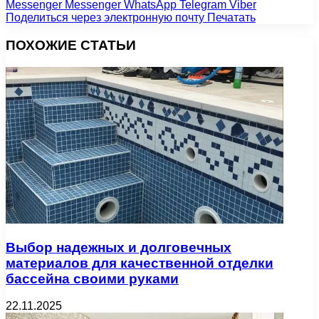
Messenger
Messenger
WhatsApp
Telegram
Viber
Поделиться через электронную почту
Печатать
ПОХОЖИЕ СТАТЬИ
Выбор надежных и долговечных
материалов для качественной отделки
бассейна своими руками
22.11.2025