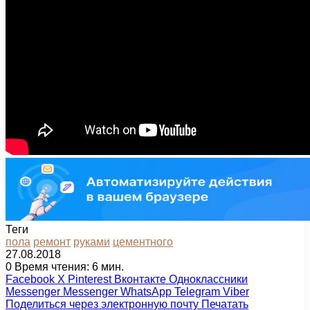
Теги
пола
ремонт
руками
цементного
27.08.2018
0
Время чтения: 6 мин.
Facebook
X
Pinterest
Вконтакте
Одноклассники
Messenger
Messenger
WhatsApp
Telegram
Viber
Поделиться через электронную почту
Печатать