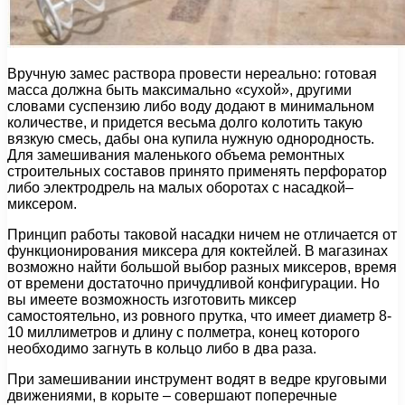
Вручную замес раствора провести нереально: готовая
масса должна быть максимально «сухой», другими
словами суспензию либо воду додают в минимальном
количестве, и придется весьма долго колотить такую
вязкую смесь, дабы она купила нужную однородность.
Для замешивания маленького объема ремонтных
строительных составов принято применять перфоратор
либо электродрель на малых оборотах с насадкой–
миксером.
Принцип работы таковой насадки ничем не отличается от
функционирования миксера для коктейлей. В магазинах
возможно найти большой выбор разных миксеров, время
от времени достаточно причудливой конфигурации. Но
вы имеете возможность изготовить миксер
самостоятельно, из ровного прутка, что имеет диаметр 8-
10 миллиметров и длину с полметра, конец которого
необходимо загнуть в кольцо либо в два раза.
При замешивании инструмент водят в ведре круговыми
движениями, в корыте – совершают поперечные