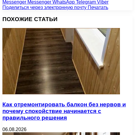
Messenger
Messenger
WhatsApp
Telegram
Viber
Поделиться через электронную почту
Печатать
ПОХОЖИЕ СТАТЬИ
Как отремонтировать балкон без нервов и
почему спокойствие начинается с
правильного решения
06.08.2026