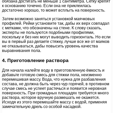
обязана достигать не меньше 1 сантиметра. Сетку крепят
к основанию точечно. Если она не приклеилась
достаточно хорошо, то может всплыть на поверхность.
Затем возможно заняться установкой маячковых
профилей. Рейки установите так, дабы их верх совпадал
с метками, что обозначены на стене. К слову сказать,
эксперты не пользуются подобными профилями,
поскольку и без них могут выводить горизонталь. Но если
вы в первый раз делаете стяжку, лучше все же от маяков
не отказываться, дабы повысить уровень качества
выравнивания пола.
4. Приготовление раствора
Для начала налейте воду в приготовленную ёмкость и
добавьте готовую смесь для стяжки пола, неизменно
перемешивая массу. Вода, что нужна для разбавления
состава, не должна быть через чур горячей, в противном
случае смесь не успеет растечься и появится неровная
поверхность. При громадных площадях требуется много
раствора, которое вручную размешать не окажется.
Исходя из этого перемешайте массу с водой, применяя
замечательную дрель со особой насадкой.