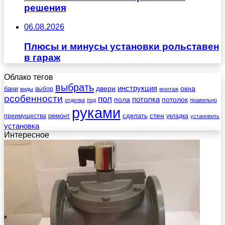
решения
06.08.2026
Плюсы и минусы установки рольставен
в гараж
Облако тегов
выбрать
инструкция
бани
двери
окна
виды
выбор
монтаж
особенности
пол
пола
потолка
потолок
отделка
под
правильно
руками
стен
ремонт
сделать
преимущества
укладка
установить
установка
Интересное