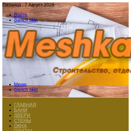
Пятница , 7 Август 2026
Войти
Switch skin
Меню
Switch skin
ГЛАВНАЯ
БАНИ
ДВЕРИ
СТЕНЫ
ОКНА